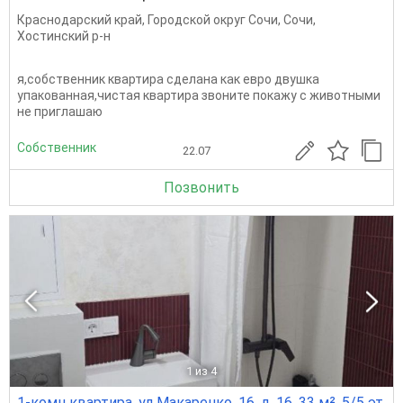
Краснодарский край
,
Городской округ Сочи
,
Сочи
,
Хостинский р-н
я,собственник квартира сделана как евро двушка
упакованная,чистая квартира звоните покажу с животными
не приглашаю
Собственник
22.07
Позвонить
1
из 4
1-комн квартира, ул Макаренко, 16, д. 16, 33 м², 5/5 эт.