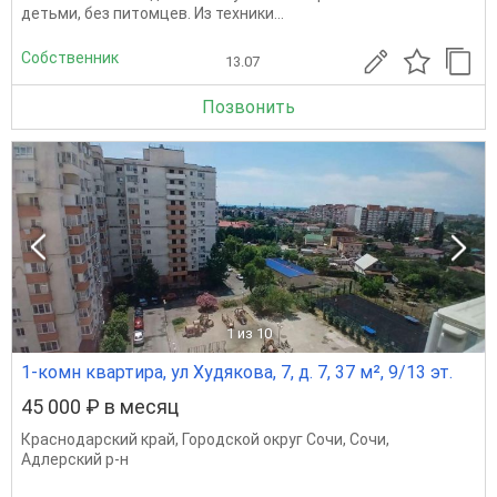
детьми, без питомцев. Из техники...
Собственник
13.07
Позвонить
1
из 10
1-комн квартира, ул Худякова, 7, д. 7, 37 м², 9/13 эт.
45 000 ₽ в месяц
Краснодарский край
,
Городской округ Сочи
,
Сочи
,
Адлерский р-н