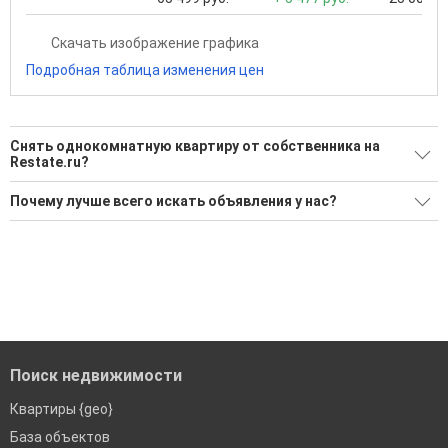
Скачать изображение графика
Подробная таблица изменения цен
Снять однокомнатную квартиру от собственника на
Restate.ru?
Ищите, как Снять однокомнатную квартиру от
Почему лучше всего искать объявления у нас?
собственника?
Все объявления проверены и проходят строгую
52 актуальных и проверенных объявления
модерацию
Воспользуйтесь нашим поиском по новостройкам, для
Удобный поиск, есть подписка на новые объявления
подбора подходящего вам варианта
Помогаем с подбором выгодных ипотечных программ в
'Сохраните результаты поиска и возвращайтесь к нему,
банках в Сочи
когда это будет нужно'
Поиск недвижимости
Квартиры {geo}
База объектов