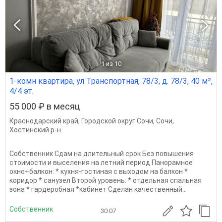
1
из 10
1-комн квартира, ул Транспортная, 78/3, д. 78/3, 40 м²,
4/4 эт.
55 000 ₽ в месяц
Краснодарский край
,
Городской округ Сочи
,
Сочи
,
Хостинский р-н
Собственник Сдам на длительный срок Без повышения
стоимости и выселения на летний период Панорамное
окно+балкон: * кухня-гоcтинaя с выходoм нa бaлкoн *
кopидop * cанузел Второй уровень: * отдeльная cпaльная
зона * гардеробная *кабинет Cделан качественный...
Собственник
30.07