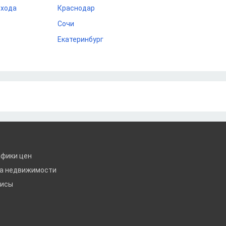
охода
Краснодар
Сочи
Екатеринбург
афики цен
ка недвижимости
висы