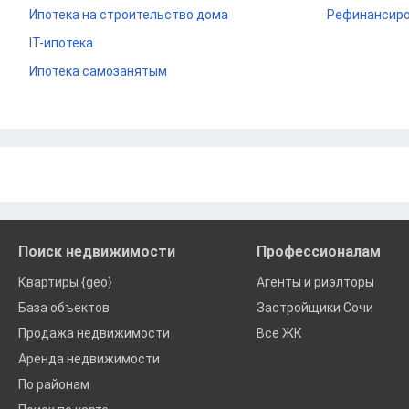
Ипотека на строительство дома
Рефинансиро
IT-ипотека
Ипотека самозанятым
Поиск недвижимости
Профессионалам
Квартиры {geo}
Агенты и риэлторы
База объектов
Застройщики Сочи
Продажа недвижимости
Все ЖК
Аренда недвижимости
По районам