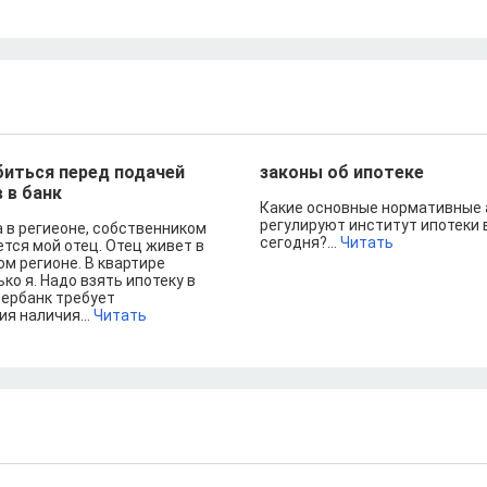
иться перед подачей
законы об ипотеке
 в банк
Какие основные нормативные
регулируют институт ипотеки 
а в региеоне, собственником
сегодня?...
Читать
тся мой отец. Отец живет в
м регионе. В квартире
ко я. Надо взять ипотеку в
бербанк требует
я наличия...
Читать