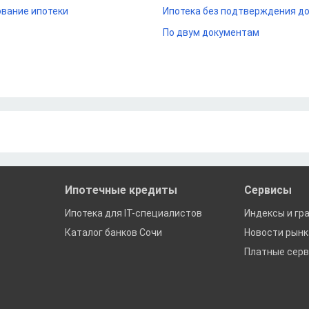
вание ипотеки
Ипотека без подтверждения д
По двум документам
Ипотечные кредиты
Сервисы
Ипотека для IT-специалистов
Индексы и гр
Каталог банков Сочи
Новости рын
Платные сер