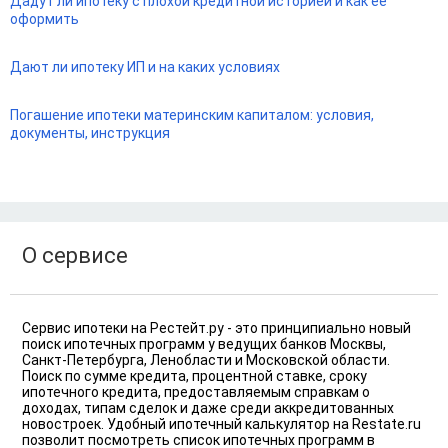
Дадут ли ипотеку с плохой кредитной историей и как ее
оформить
Дают ли ипотеку ИП и на каких условиях
Погашение ипотеки материнским капиталом: условия,
документы, инструкция
О сервисе
Сервис ипотеки на Рестейт.ру - это принципиально новый
поиск ипотечных программ у ведущих банков Москвы,
Санкт-Петербурга, Ленобласти и Московской области.
Поиск по сумме кредита, процентной ставке, сроку
ипотечного кредита, предоставляемым справкам о
доходах, типам сделок и даже среди аккредитованных
новостроек. Удобный ипотечный калькулятор на Restate.ru
позволит посмотреть список ипотечных программ в