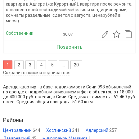
квартира в Адлере (жк Курортный). квартира после ремонта,
оснащена всей необходимой мебелью и кондиционерами,
комнаты раздельные. сдается с августа, ценарублей в
месяц.
Собственник
30.07
Позвонить
1
2
3
4
5
...
20
Сохранить поиск и подписаться
Аренда квартир - в базе недвижимости Сочи 998 объявлений
по аренде с подробным описанием и фото объектов от
18 000
до
400 000
руб. в месяц в Сочи. Средняя стоимость - 62 469 руб.
в мес. Средняя общая площадь - 51.60 кв.м.
Районы
Центральный
644
Хостинский
341
Адлерский
257
Лазаревский
45
микрорайон Мамайка
1