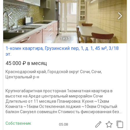
1
из 5
1-комн квартира, Грузинский пер, 1, д. 1, 45 м², 3/18
эт.
45 000 ₽ в месяц
Краснодарский край
,
Городской округ Сочи
,
Сочи
,
Центральный р-н
Крупногабаритная просторная 1комнатная квартира в
высотке на Ареде центральный микрорайон Сочи
Длительно от 11 месяцев Планировка: Кухня ~12квм
Комната ~16квм Остекленная лоджия ~10квм Открытый
балкон Санузел совмещён Стоимость фиксированная без...
Собственник
05.08