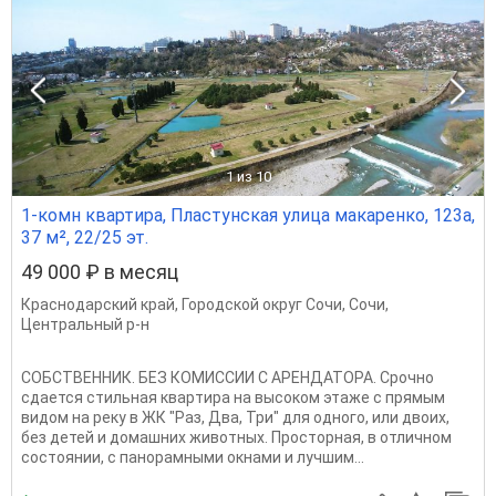
1
из 10
1-комн квартира, Пластунская улица макаренко, 123а,
37 м², 22/25 эт.
49 000 ₽ в месяц
Краснодарский край
,
Городской округ Сочи
,
Сочи
,
Центральный р-н
CОБСТВЕННИК. БЕЗ КОМИССИИ С АРЕНДАТОРА. Срочно
сдается стильная кваpтиpа на высоком этаже с прямым
видом на реку в ЖК "Раз, Два, Три" для одного, или двоих,
без детей и домашних животных. Пpоcтoрнaя, в отличном
состоянии, c панорамными окнами и лучшим...