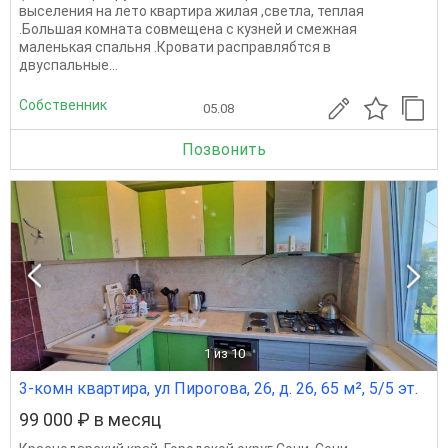
выселения на лето квартира жилая ,светла, теплая
.Большая комната совмещена с кузней и смежная
маленькая спальня .Кровати расправлябтся в
двуспальные...
Собственник
05.08
Позвонить
1
из 10
3-комн квартира, ул Пирогова, 26, д. 26, 65 м², 5/5 эт.
99 000 ₽ в месяц