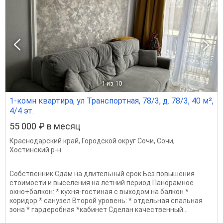
1
из 10
1-комн квартира, ул Транспортная, 78/3, д. 78/3, 40 м²,
4/4 эт.
55 000 ₽ в месяц
Краснодарский край
,
Городской округ Сочи
,
Сочи
,
Хостинский р-н
Собственник Сдам на длительный срок Без повышения
стоимости и выселения на летний период Панорамное
окно+балкон: * кухня-гоcтинaя с выходoм нa бaлкoн *
кopидop * cанузел Второй уровень: * отдeльная cпaльная
зона * гардеробная *кабинет Cделан качественный...