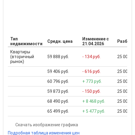
Тип
Изменение с
Средн. цена
Разброс
недвижимости
21.04.2026
Квартиры
(вторичный
59 888 руб.
- 134 руб.
25 000 ..
рынок)
59 406 руб.
- 616 руб.
25 000 ..
60 796 руб.
+ 773 руб.
25 000 ..
59 873 руб.
- 150 руб.
25 000 ..
68 490 руб.
+ 8 468 руб.
25 000 ..
65 499 руб.
+ 5 477 руб.
25 000 ..
Скачать изображение графика
Подробная таблица изменения цен