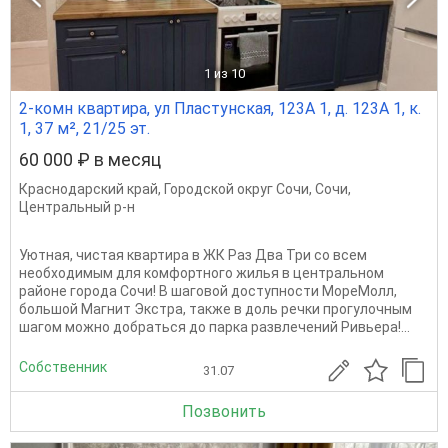
1
из 10
2-комн квартира, ул Пластунская, 123А 1, д. 123А 1, к.
1, 37 м², 21/25 эт.
60 000 ₽ в месяц
Краснодарский край
,
Городской округ Сочи
,
Сочи
,
Центральный р-н
Уютная, чистая квартира в ЖК Раз Два Три со всем
необходимым для комфортного жилья в центральном
районе города Сочи! В шаговой доступности МореМолл,
большой Магнит Экстра, также в доль речки прогулочным
шагом можно добраться до парка развлечений Ривьера!...
Собственник
31.07
Позвонить