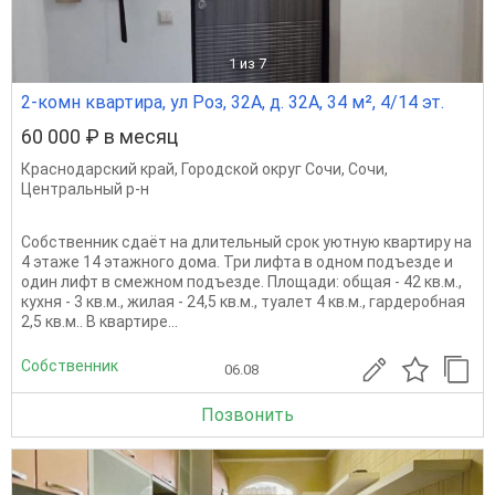
1
из 7
2-комн квартира, ул Роз, 32А, д. 32А, 34 м², 4/14 эт.
60 000 ₽ в месяц
Краснодарский край
,
Городской округ Сочи
,
Сочи
,
Центральный р-н
Собственник сдаёт на длительный срок уютную квартиру на
4 этаже 14 этажного дома. Три лифта в одном подъезде и
один лифт в смежном подъезде. Площади: общая - 42 кв.м.,
кухня - 3 кв.м., жилая - 24,5 кв.м., туалет 4 кв.м., гардеробная
2,5 кв.м.. В квартире...
Собственник
06.08
Позвонить