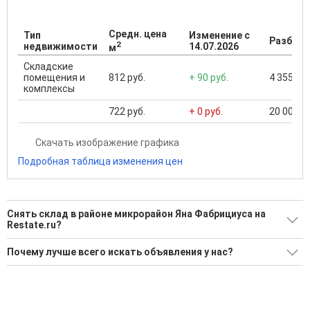
Средн. цена
Тип
Изменение с
Разброс
2
недвижимости
14.07.2026
м
Складские
помещения и
812 руб.
+ 90 руб.
4 355 ...
комплексы
722 руб.
+ 0 руб.
20 001 ..
Скачать изображение графика
Подробная таблица изменения цен
Снять склад в районе микрорайон Яна Фабрициуса на
Restate.ru?
Поможем Снять склад в районе микрорайон Яна
Почему лучше всего искать объявления у нас?
Фабрициуса?
Все объявления проверены и проходят строгую
Воспользуйтесь нашим поиском по новостройкам, для
модерацию
подбора подходящего вам варианта
Удобный поиск, есть подписка на новые объявления