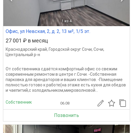
1
из 4
Офис, ул Невская, 2, д. 2, 13 м², 1/5 эт.
27 001 ₽ в месяц
Краснодарский край
,
Городской округ Сочи
,
Сочи
,
Центральный р-н
От собственника сдаётся комфортный офис со свежим
современным ремонтом в центре г.Сочи. -Собственная
парковка для арендаторов и ваших клиентов. -Помещение
полностью готово к работе(на этаже есть кухня для обедов
и чаепитий,с холодильником,микроволновой...
Собственник
06.08
Позвонить