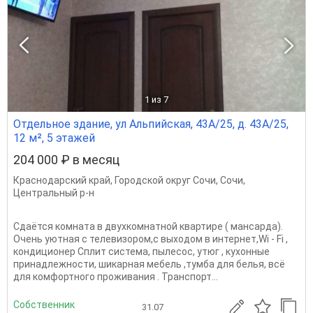
1
из 7
Отдельное здание, ул Альпийская, 43А/25, д. 43А/25,
12 м², 5 этажей
204 000 ₽ в месяц
Краснодарский край
,
Городской округ Сочи
,
Сочи
,
Центральный р-н
Сдаётся комната в двухкомнатной квартире ( мансарда).
Очень уютная с телевизором,с выходом в интернет,Wi - Fi ,
кондиционер Сплит система, пылесос, утюг , кухонные
принадлежности, шикарная мебель ,тумба для белья, всё
для комфортного проживания . Транспорт...
Собственник
31.07