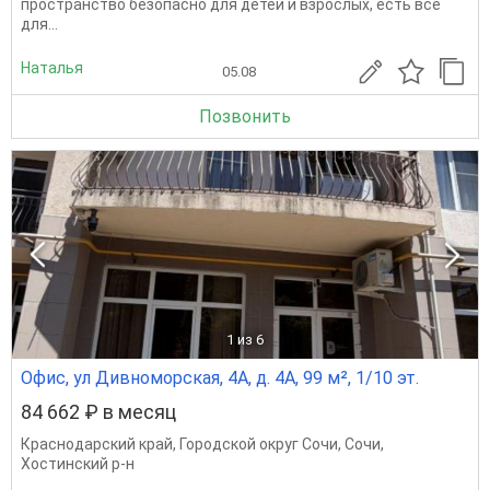
пространство безопасно для детей и взрослых, есть все
для...
Наталья
05.08
Позвонить
1
из 6
Офис, ул Дивноморская, 4А, д. 4А, 99 м², 1/10 эт.
84 662 ₽ в месяц
Краснодарский край
,
Городской округ Сочи
,
Сочи
,
Хостинский р-н