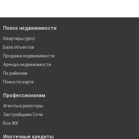
'Сохраните результаты поиска и возвращайтесь к нему,
когда это будет нужно'
Помогаем с подбором выгодных ипотечных программ в
банках в Сочи
Поиск недвижимости
Квартиры {geo}
База объектов
Продажа недвижимости
Аренда недвижимости
По районам
Поиск по карте
Профессионалам
Агенты и риэлторы
Застройщики Сочи
Все ЖК
Ипотечные кредиты