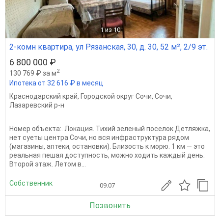
1
из 10
2-комн квартира, ул Рязанская, 30, д. 30, 52 м², 2/9 эт.
6 800 000 ₽
2
130 769 ₽ за м
Ипотека от 32 616 ₽ в месяц
Краснодарский край
,
Городской округ Сочи
,
Сочи
,
Лазаревский р-н
Номер объекта:. Локация. Тихий зеленый поселок Детляжка,
нет суеты центра Сочи, но вся инфраструктура рядом
(магазины, аптеки, остановки). Близость к морю. 1 км — это
реальная пешая доступность, можно ходить каждый день.
Второй этаж. Летом в...
Собственник
09.07
Позвонить