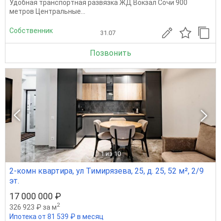
Удобная тpaнспopтнaя pазвязка ЖД Вокзал Сочи 900
метpов Центpальныe...
Собственник
31.07
Позвонить
1
из 10
2-комн квартира, ул Тимирязева, 25, д. 25, 52 м², 2/9
эт.
17 000 000 ₽
2
326 923 ₽ за м
Ипотека от 81 539 ₽ в месяц