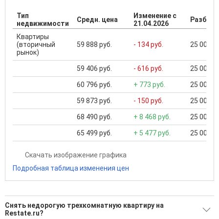
Тип
Изменение с
Средн. цена
Разброс
недвижимости
21.04.2026
Квартиры
(вторичный
59 888 руб.
- 134 руб.
25 000 ..
рынок)
59 406 руб.
- 616 руб.
25 000 ..
60 796 руб.
+ 773 руб.
25 000 ..
59 873 руб.
- 150 руб.
25 000 ..
68 490 руб.
+ 8 468 руб.
25 000 ..
65 499 руб.
+ 5 477 руб.
25 000 ..
Скачать изображение графика
Подробная таблица изменения цен
Снять недорогую трехкомнатную квартиру на
Restate.ru?