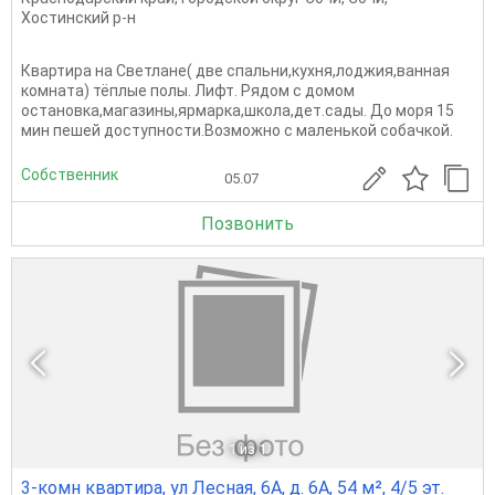
Хостинский р-н
Квартира на Светлане( две спальни,кухня,лоджия,ванная
комната) тёплые полы. Лифт. Рядом с домом
остановка,магазины,ярмарка,школа,дет.сады. До моря 15
мин пешей доступности.Возможно с маленькой собачкой.
Собственник
05.07
Позвонить
1
из 1
3-комн квартира, ул Лесная, 6А, д. 6А, 54 м², 4/5 эт.