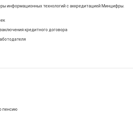
феры информационных технологий с аккредитацией Минцифры.

ек

заключения кредитного договора

работодателя
о пенсию