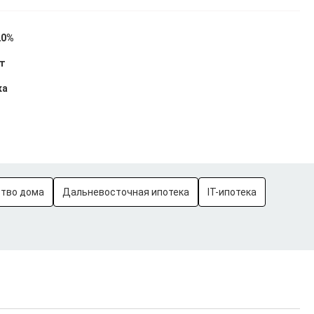
20%
ет
ка
ство дома
Дальневосточная ипотека
IT-ипотека