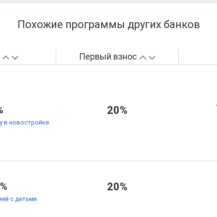
Похожие программы других банков
а
Первый взнос
%
20%
у в новостройке
9%
20%
мей с детьми