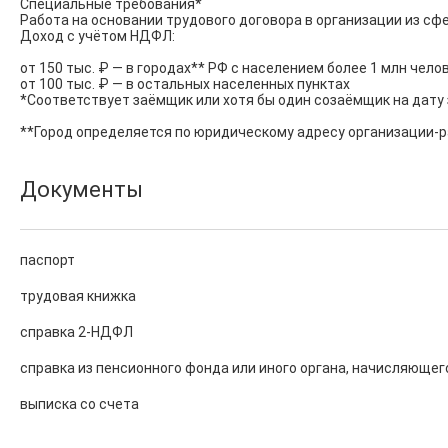
Специальные требования*

Работа на основании трудового договора в организации из с
Доход с учётом НДФЛ:

от 150 тыс. ₽ — в городах** РФ с населением более 1 млн челов
от 100 тыс. ₽ — в остальных населенных пунктах

*Соответствует заёмщик или хотя бы один созаёмщик на дату 
**Город определяется по юридическому адресу организации-
Документы
паспорт
трудовая книжка
справка 2-НДФЛ
справка из пенсионного фонда или иного органа, начисляющег
выписка со счета