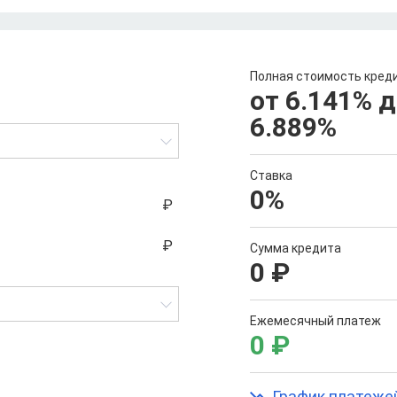
Полная стоимость кред
от 6.141
%
д
6.889
%
Ставка
0
%
Сумма кредита
0
₽
Ежемесячный платеж
0
₽
График платеже