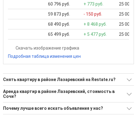
60 796 руб.
+ 773 руб.
25 000 ..
59 873 руб.
- 150 руб.
25 000 ..
68 490 руб.
+ 8 468 руб.
25 000 ..
65 499 руб.
+ 5 477 руб.
25 000 ..
Скачать изображение графика
Подробная таблица изменения цен
Снять квартиру в районе Лазаревский на Restate.ru?
Поможем Снять квартиру в районе Лазаревский?
Аренда квартир в районе Лазаревский, стоимость в
Сочи?
31 актуальное и проверенное объявление
Минимальная цена: 20 000 Р. Максимальная цена: 250 000 Р;
Воспользуйтесь нашим поиском по новостройкам, для
Почему лучше всего искать объявления у нас?
Средняя: 58 132 Р
подбора подходящего вам варианта
Все объявления проверены и проходят строгую
Средняя цена за м2: 1 083 Р
'Сохраните результаты поиска и возвращайтесь к нему,
модерацию
когда это будет нужно'
Удобный поиск, есть подписка на новые объявления