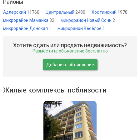
Районы
Адлерский
11760
Центральный
2480
Хостинский
1978
микрорайон Мамайка
32
микрорайон Новый Сочи
2
микрорайон Донская
1
микрорайон Весёлое
1
Хотите сдать или продать недвижимость?
Разместите объявление бесплатно
Добавить объявление
Жилые комплексы поблизости