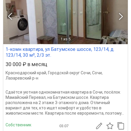
1
из 5
1-комн квартира, ул Батумское шоссе, 123/14, д.
123/14, 30 м², 2/3 эт.
30 000 ₽ в месяц
Краснодарский край
,
Городской округ Сочи
,
Сочи
,
Лазаревский р-н
Сдаётся уютная однокомнатная квартира в Сочи, посёлок
Мамайский Перевал, на Батумском шоссе. Квартира
расположена на 2 этаже 3-этажного дома. Отличный
вариант для тех, кто ищет комфорт и удобство в
живописном месте. Квартира после евроремонта, поэтому...
Собственник
03.07