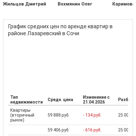
Жильцов Дмитрий
Вохмянин Олег
Каримова
График средних цен по аренде квартир в
районе Лазаревский в Сочи
Тип
Изменение с
Средн. цена
Разброс
недвижимости
21.04.2026
Квартиры
(вторичный
59 888 руб.
- 134 руб.
25 000 ..
рынок)
59 406 руб.
- 616 руб.
25 000 ..