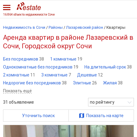
16 864 объекта недвижимости Сочи
Недвижимость в Сочи
/
Районы
/
Лазаревский район
/
Квартиры
Аренда квартир в районе Лазаревский в
Сочи, Городской округ Сочи
Без посредников
38
1 комнатные
19
Однокомнатные без посредников
19
На длительный срок
38
2 комнатные
11
3 комнатные
7
Дешевые
12
Недорогие без посредников
38
Элитные
26
Жилая
38
Показать ещё
31
объявление
по рейтингу
Уточнить поиск
Показать на карте