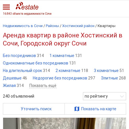
16 843 объекта недвижимости Сочи
Недвижимость в Сочи
/
Районы
/
Хостинский район
/
Квартиры
Аренда квартир в районе Хостинский в
Сочи, Городской округ Сочи
Без посредников
314
1 комнатные
131
Однокомнатные без посредников
131
На длительный срок
314
2 комнатные
118
3 комнатные
51
Дешевые
46
Недорогие без посредников
297
Элитные
268
Жилая
314
Показать ещё
240
объявлений
по рейтингу
Уточнить поиск
Показать на карте