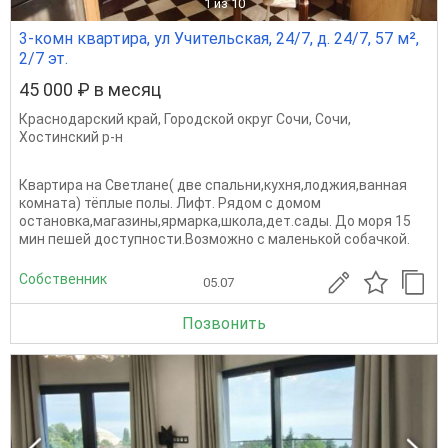
1
из 10
3-комн квартира, ул Учительская, 24/7, д. 24/7, 57 м²,
2/7 эт.
45 000 ₽ в месяц
Краснодарский край
,
Городской округ Сочи
,
Сочи
,
Хостинский р-н
Квартира на Светлане( две спальни,кухня,лоджия,ванная
комната) тёплые полы. Лифт. Рядом с домом
остановка,магазины,ярмарка,школа,дет.сады. До моря 15
мин пешей доступности.Возможно с маленькой собачкой.
Собственник
05.07
Позвонить