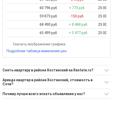
60 796 руб.
+ 773 руб.
25 000 ..
59 873 руб.
- 150 руб.
25 000 ..
68 490 руб.
+ 8 468 руб.
25 000 ..
65 499 руб.
+ 5 477 руб.
25 000 ..
Скачать изображение графика
Подробная таблица изменения цен
Снять квартиру в районе Хостинский на Restate.ru?
Поможем Снять квартиру в районе Хостинский?
Аренда квартир в районе Хостинский, стоимость в
Сочи?
240 актуальных и проверенных объявлений
Минимальная цена: 18 000 Р. Максимальная цена: 280 000 Р;
Воспользуйтесь нашим поиском по новостройкам, для
Почему лучше всего искать объявления у нас?
Средняя: 66 451 Р
подбора подходящего вам варианта
Все объявления проверены и проходят строгую
Средняя цена за м2: 1 226 Р
'Сохраните результаты поиска и возвращайтесь к нему,
модерацию
когда это будет нужно'