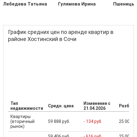
Лебедева Татьяна
Гулямова Ирина
Пшеницын
График средних цен по аренде квартир в
районе Хостинский в Сочи
Тип
Изменение с
Средн. цена
Разброс
недвижимости
21.04.2026
Квартиры
(вторичный
59 888 руб.
- 134 руб.
25 000 ..
рынок)
59 406 руб.
- 616 руб.
25 000 ..