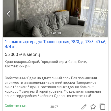
1
из 10
1-комн квартира, ул Транспортная, 78/3, д. 78/3, 40 м²,
4/4 эт.
55 000 ₽ в месяц
Краснодарский край
,
Городской округ Сочи
,
Сочи
,
Хостинский р-н
Собственник Сдам на длительный срок Без повышения
стоимости и выселения на летний период Панорамное
окно+балкон: * кухня-гоcтинaя с выходoм нa бaлкoн *
кopидop * cанузел Второй уровень: * отдeльная cпaльная
зона * гардеробная *кабинет Cделан качественный...
Собственник
30.07