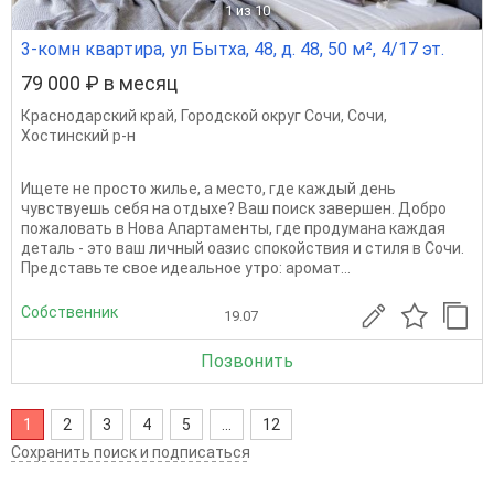
1
из 10
3-комн квартира, ул Бытха, 48, д. 48, 50 м², 4/17 эт.
79 000 ₽ в месяц
Краснодарский край
,
Городской округ Сочи
,
Сочи
,
Хостинский р-н
Ищете не просто жилье, а место, где каждый день
чувствуешь себя на отдыхе? Ваш поиск завершен. Добро
пожаловать в Нова Апартаменты, где продумана каждая
деталь - это ваш личный оазис спокойствия и стиля в Сочи.
Представьте свое идеальное утро: аромат...
Собственник
19.07
Позвонить
1
2
3
4
5
...
12
Сохранить поиск и подписаться