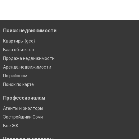
Удобный поиск, есть подписка на новые объявления
Помогаем с подбором выгодных ипотечных программ в
банках в Сочи
Поиск недвижимости
Квартиры {geo}
База объектов
Продажа недвижимости
Аренда недвижимости
По районам
Поиск по карте
Профессионалам
Агенты и риэлторы
Застройщики Сочи
Все ЖК